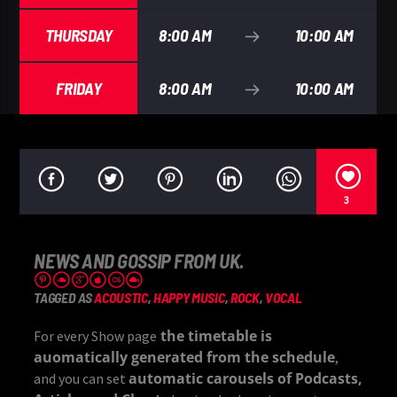
THURSDAY
8:00 AM
10:00 AM
FRIDAY
8:00 AM
10:00 AM
3
NEWS AND GOSSIP FROM UK.
TAGGED AS
ACOUSTIC
,
HAPPY MUSIC
,
ROCK
,
VOCAL
the timetable is
For every Show page
auomatically generated from the schedule
,
automatic carousels of Podcasts,
and you can set