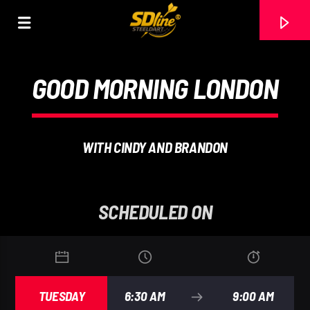
[There are no radio stations in the database]
GOOD MORNING LONDON
WITH CINDY AND BRANDON
SCHEDULED ON
TUESDAY
6:30 AM
9:00 AM