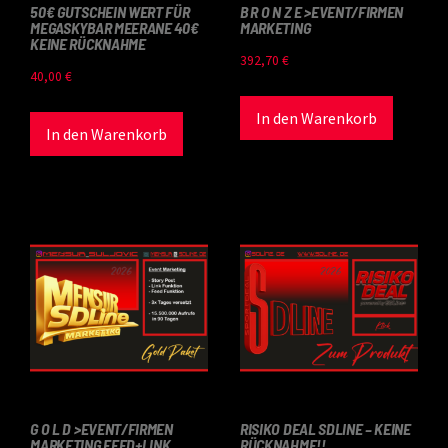
50€ GUTSCHEIN WERT FÜR
B R O N Z E >EVENT/FIRMEN
MEGASKYBAR MEERANE 40€
MARKETING
KEINE RÜCKNAHME
392,70
€
40,00
€
In den Warenkorb
In den Warenkorb
G O L D >EVENT/FIRMEN
RISIKO DEAL SDLINE – KEINE
MARKETING FEED+LINK
RÜCKNAHME!!