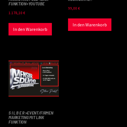
FUNKTION+YOUTUBE
99,00
€
1.178,10
€
In den Warenkorb
In den Warenkorb
S I L B E R >EVENT/FIRMEN
MARKETING MIT LINK
FUNKTION