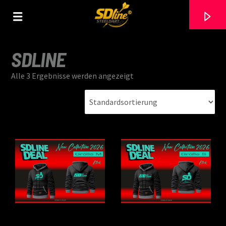
[There are no radio stations in the database]
SDLINE
Alle 3 Ergebnisse werden angezeigt